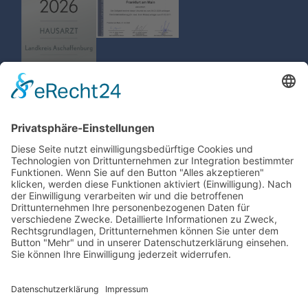
MVZ Goldbach
Dr. Mützel und Partner
06021 - 598030
Aschaffstr. 1
post(at)mvz-
63773 Goldbach
goldbach.de
06021 - 59800
Folge Uns