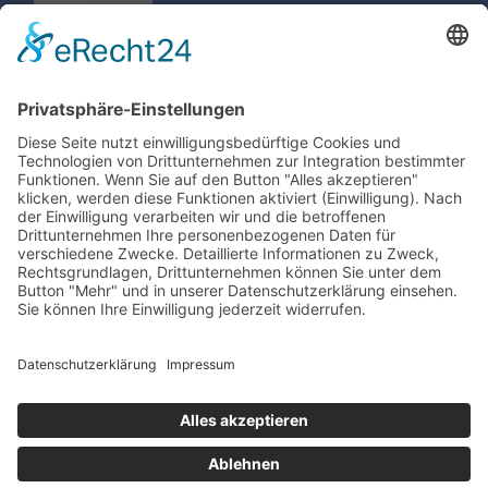
MVZ Goldbach
Dr. Mützel und Partner
06021 - 598030
Aschaffstr. 1
post(at)mvz-
63773 Goldbach
goldbach.de
06021 - 59800
Folge Uns