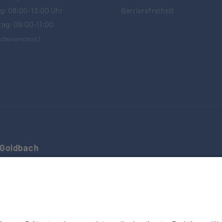
ag: 08:00-13:00 Uhr
Barrierefreiheit
ag: 09:00-11:00
otfallsprechstd.)
Goldbach
ützel und Partner
06021 - 59800
fstr. 1
06021 - 598030
 Goldbach
post(at)mvz-goldbach.de