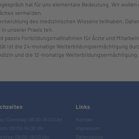
tengespräch hat für uns elementare Bedeutung. Wir wolle
räches vermeiden.
rentwicklung des medizinischen Wissens teilhaben. Daher
 unserer Praxis teil.
nd passiv Fortbildungsmaßnahmen für Ärzte und Mitarbeite
lität ist die 24-monatige Weiterbildungsermächtigung du
edizin und die 12-monatige Weiterbildungsermächtigung f
chzeiten
Links
g / Dienstag: 08:00-18:00 Uhr
Kontakt
och: 08:00-14:00 Uhr
Impressum
rstag: 08:00-19:00 Uhr
Datenschutz