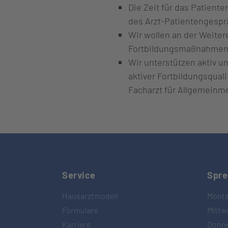
Die Zeit für das Patien
des Arzt-Patientengesp
Wir wollen an der Weite
Fortbildungsmaßnahmen in
Wir unterstützen aktiv u
aktiver Fortbildungsqua
Facharzt für Allgemeinm
Service
Spre
Hausarztmodell
Monta
Formulare
Mittw
Karriere
Donne