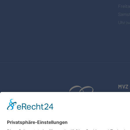
Freit
Samst
Uhr
(N
MVZ 
Dr. M
Aschaf
63773