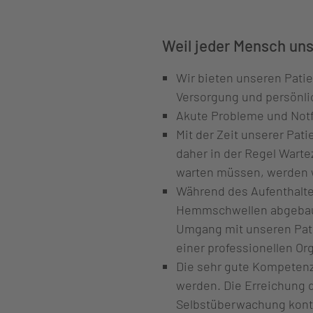
Weil jeder Mensch uns
Wir bieten unseren Pati
Versorgung und persönli
Akute Probleme und Notfä
Mit der Zeit unserer Pat
daher in der Regel Warte
warten müssen, werden wi
Während des Aufenthaltes
Hemmschwellen abgebaut 
Umgang mit unseren Pati
einer professionellen Or
Die sehr gute Kompetenz 
werden. Die Erreichung d
Selbstüberwachung kontr