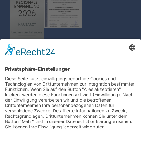
MVZ Goldbach
Dr. Mützel und Partner
06021 - 598030
Aschaffstr. 1
post(at)mvz-
63773 Goldbach
goldbach.de
06021 - 59800